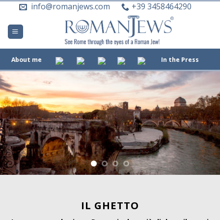
Skip
info@romanjews.com
+39 3458464290
to
content
About me
In the Press
IL GHETTO